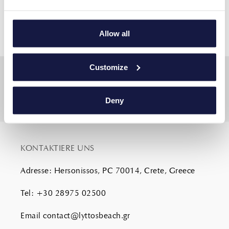
your own pace
”
Allow all
Customize
Deny
KONTAKTIERE UNS
Adresse
:
Hersonissos, PC 70014, Crete, Greece
Tel
:
+30 28975 02500
Email
contact@lyttosbeach.gr