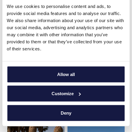
We use cookies to personalise content and ads, to
provide social media features and to analyse our traffic.
We also share information about your use of our site with
our social media, advertising and analytics partners who
may combine it with other information that you’ve
MOUNTAINBIKE
provided to them or that they’ve collected from your use
of their services.
Entdecken Sie die unberührte kretische Landschaft und
begeben Sie sich mit dem Mountainbike auf ein
unvergleichliches Abenteuer. In Zusammenarbeit mit
Allow all
„Cycling Creta“ lädt Lyttos Beach Sie ein, die
atemberaubende Landschaft Kretas auf zwei Rädern zu
erkunden und dabei eindrucksvolle Ausblicke...
Customize
Mehr sehen
Deny