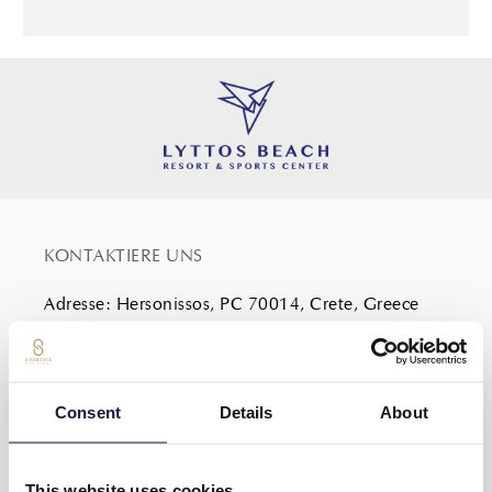
KONTAKTIERE UNS
Adresse
:
Hersonissos, PC 70014, Crete, Greece
Tel
:
+30 28975 02500
Email
contact@lyttosbeach.gr
Consent
Details
About
This website uses cookies