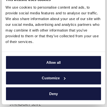
1039Κ014Α0205700
We use cookies to personalise content and ads, to
provide social media features and to analyse our traffic.
Πολιτική κατά της Βίας & Παρενόχλησης στην
We also share information about your use of our site with
Εργασία
our social media, advertising and analytics partners who
may combine it with other information that you’ve
provided to them or that they’ve collected from your use
SITE MAP
of their services.
Home
About
DIENSTLEISTUNGEN
Allow all
UNTERKUNFT
ESSEN
Familie
Customize
Sportakademie
EINFÜHRUNG
Galerie
Deny
ANGEBOTE
STANDORT SEITE