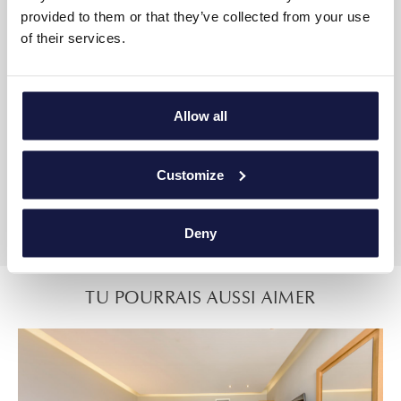
AMÉNAGEMENT DE LA SUITE
provided to them or that they’ve collected from your use
of their services.
23m²
Jusqu'à 2 adultes
Allow all
Une chambre avec un lit double et un canapé confortable
Salle de bains
Customize
Grande piscine commune
Vue Front de mer
Deny
TU POURRAIS AUSSI AIMER