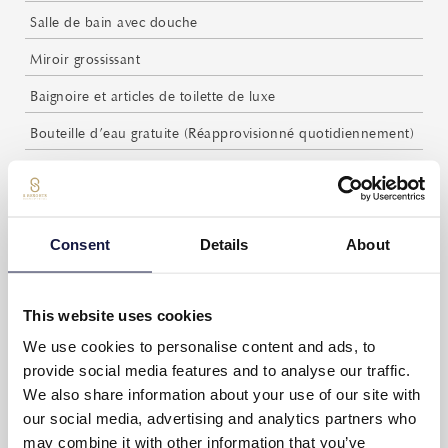
Salle de bain avec douche
Miroir grossissant
Baignoire et articles de toilette de luxe
Bouteille d’eau gratuite (Réapprovisionné quotidiennement)
Café et théière
Café et thé gratuits (Réapprovisionné quotidiennement)
Consent
Details
About
Balcon privatif avec mobilier
Service de ménage quotidien
This website uses cookies
Balance
We use cookies to personalise content and ads, to
Bureau
provide social media features and to analyse our traffic.
Chambres non-fumeur
We also share information about your use of our site with
our social media, advertising and analytics partners who
may combine it with other information that you’ve