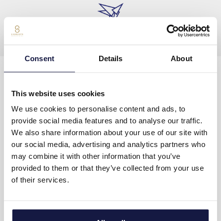
Consent
Details
About
CONTACTEZ-NOUS
This website uses cookies
Adresse
:
Hersonissos, PC 70014, Crete, Greece
We use cookies to personalise content and ads, to
provide social media features and to analyse our traffic.
Tel
:
+30 28975 02500
We also share information about your use of our site with
our social media, advertising and analytics partners who
Email
contact@lyttosbeach.gr
may combine it with other information that you’ve
provided to them or that they’ve collected from your use
of their services.
1039Κ014Α0205700
Πολιτική κατά της Βίας & Παρενόχλησης στην