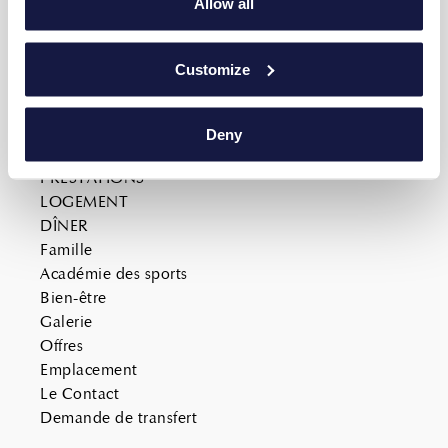
Allow all
Εργασία
Customize
SITE MAP
ACCUEIL
Deny
À PROPOS DE NOUS
PRESTATIONS
LOGEMENT
DÎNER
Famille
Académie des sports
Bien-être
Galerie
Offres
Emplacement
Le Contact
Demande de transfert