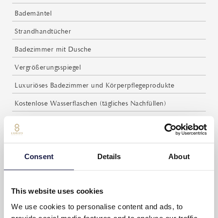
Bademäntel
Strandhandtücher
Badezimmer mit Dusche
Vergrößerungsspiegel
Luxuriöses Badezimmer und Körperpflegeprodukte
Kostenlose Wasserflaschen (tägliches Nachfüllen)
Kaffee- und Teezubereitungsmöglichkeiten
Kostenloser Kaffee und Tee (tägliches Nachfüllen)
Consent
Details
About
Privater Balkon mit Möbeln
Täglicher Zimmerservice
This website uses cookies
Waage
We use cookies to personalise content and ads, to
Schreibtisch
provide social media features and to analyse our traffic.