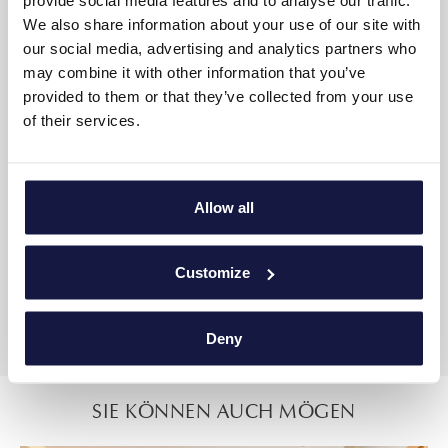
We also share information about your use of our site with
Nicht-Raucher-Zimmer
our social media, advertising and analytics partners who
may combine it with other information that you’ve
SUITE-LAYOUT
provided to them or that they’ve collected from your use
of their services.
23m²
Bis zu 3 Erwachsene oder 2 Erwachsene + 1 Kind
Allow all
Ein Schlafzimmer mit zwei Einzelbetten oder Doppelbetten
Privatem Badezimmer
Customize
Geräumiger Balkon
Blick auf den Pool
Deny
SIE KÖNNEN AUCH MÖGEN