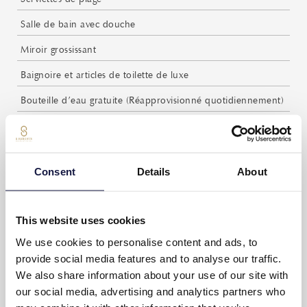
Salle de bain avec douche
Miroir grossissant
Baignoire et articles de toilette de luxe
Bouteille d’eau gratuite (Réapprovisionné quotidiennement)
Café et théière
Café et thé gratuits (Réapprovisionné quotidiennement)
Consent
Details
About
Balcon privatif avec mobilier
Service de ménage quotidien
This website uses cookies
Balance
We use cookies to personalise content and ads, to
Bureau
provide social media features and to analyse our traffic.
We also share information about your use of our site with
Chambres non-fumeur
our social media, advertising and analytics partners who