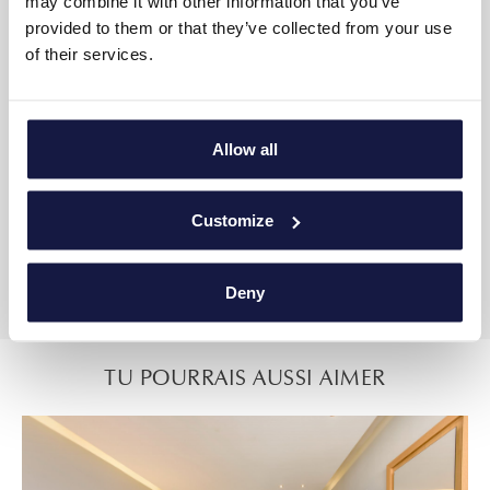
may combine it with other information that you’ve
AMÉNAGEMENT DE LA SUITE
provided to them or that they’ve collected from your use
of their services.
23m²
Jusqu'à 3 adultes ou 2 adultes + 1 enfant
Allow all
Une chambre avec lits jumeaux ou doubles
Salle de bain
Customize
Balcon spacieux
Vue de la piscine
Deny
TU POURRAIS AUSSI AIMER