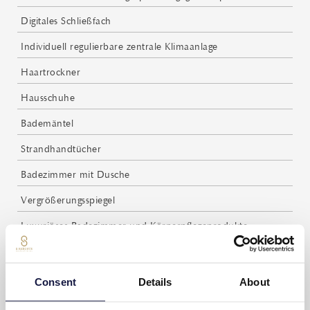
Digitales Schließfach
Individuell regulierbare zentrale Klimaanlage
Haartrockner
Hausschuhe
Bademäntel
Strandhandtücher
Badezimmer mit Dusche
Vergrößerungsspiegel
Luxuriöses Badezimmer und Körperpflegeprodukte
Kostenlose Wasserflaschen (tägliches Nachfüllen)
Kaffee- und Teezubereitungsmöglichkeiten
Consent
Details
About
Kostenloser Kaffee und Tee (tägliches Nachfüllen)