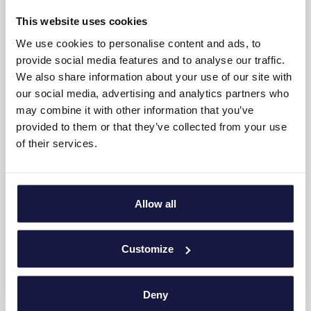
Privater Balkon mit Möbeln
This website uses cookies
We use cookies to personalise content and ads, to
Täglicher Zimmerservice
provide social media features and to analyse our traffic.
Waage
We also share information about your use of our site with
our social media, advertising and analytics partners who
Schreibtisch
may combine it with other information that you’ve
Nicht-Raucher-Zimmer
provided to them or that they’ve collected from your use
of their services.
SUITE-LAYOUT
Allow all
25m²
Bis zu 2 Erwachsene + 1 Kind
Customize
Ein Schlafzimmer mit Doppelbett und einem bequemen
Sofa
Deny
Badezimmer