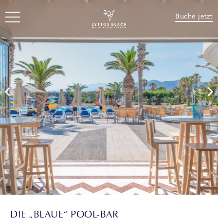
Buche jetzt
DIE „BLAUE“ POOL-BAR