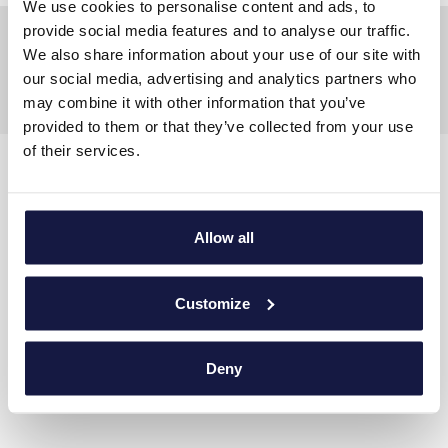
We use cookies to personalise content and ads, to
provide social media features and to analyse our traffic.
We also share information about your use of our site with
our social media, advertising and analytics partners who
may combine it with other information that you’ve
provided to them or that they’ve collected from your use
of their services.
KONTAKTIERE UNS
Adresse
:
Hersonissos, PC 70014, Crete, Greece
Allow all
Tel
:
+30 28975 02500
Customize
Email
contact@lyttosbeach.gr
Deny
1039Κ014Α0205700