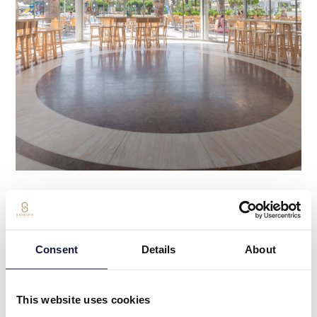
“
At Lyttos Beach, you are free to indulge at
Consent
Details
About
your own pace
”
This website uses cookies