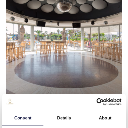
“
Consent
Details
About
At Lyttos Beach, you are free to indulge at