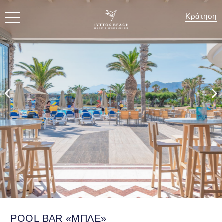
Κράτηση
POOL BAR «ΜΠΛΕ»