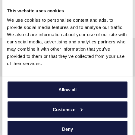
your own pace
This website uses cookies
”
We use cookies to personalise content and ads, to
provide social media features and to analyse our traffic.
We also share information about your use of our site with
our social media, advertising and analytics partners who
may combine it with other information that you’ve
provided to them or that they’ve collected from your use
of their services.
Allow all
ΕΠΙΚΟΙΝΩΝΗΣΤΕ ΜΑΖΙ ΜΑΣ
Διεύθυνση
:
Χερσόνησος, TK 70014, Κρήτη
Customize
Τηλ
:
+30 28975 02500
Deny
Email
contact@lyttosbeach.gr