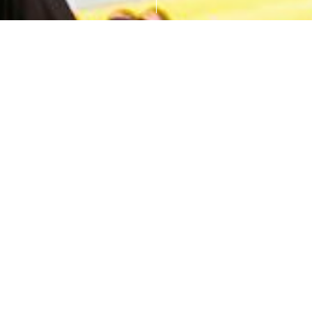
 SOCCER
sable de quartz
 1 terrain de
ns de haute
rent un confort
louse pour les
ions ou