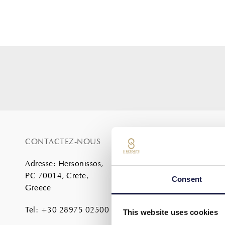
CONTACTEZ-NOUS
SITE MAP
Adresse
:
Hersonissos,
ACCUEIL
PC 70014, Crete,
À PROPOS DE NOUS
Consent
Greece
PRESTATIONS
LOGEMENT
Tel
:
+30 28975 02500
DÎNER
This website uses cookies
Famille