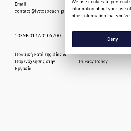
We use cookies to personalis
Email
Académie des sports
information about your use of
contact@lyttosbeach.gr
Bien-être
other information that you’ve
Galerie
Offres
Emplacement
1039Κ014Α0205700
Deny
Le Contact
Demande de transfert
Πολιτική κατά της Βίας &
Παρενόχλησης στην
Privacy Policy
Εργασία