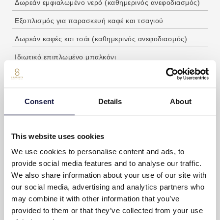
Δωρεάν εμφιαλωμένο νερό (καθημερινός ανεφοδιασμός)
Εξοπλισμός για παρασκευή καφέ και τσαγιού
Δωρεάν καφές και τσάι (καθημερινός ανεφοδιασμός)
Ιδιωτικό επιπλωμένο μπαλκόνι
Καθημερινή υπηρεσία καθαριότητας
Ζυγαριά
Consent
Details
About
Τραπέζι γραφείου
Δωμάτια για μη καπνιστές
This website uses cookies
We use cookies to personalise content and ads, to
HIGHLIGHTS ΔΩΜΑΤΙΟΥ
provide social media features and to analyse our traffic.
We also share information about your use of our site with
our social media, advertising and analytics partners who
23μ²
may combine it with other information that you’ve
Έως 3 ενήλικες ή 2 ενήλικες + 1 παιδί
provided to them or that they’ve collected from your use