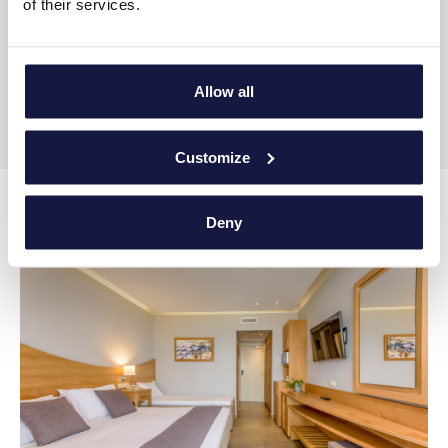
of their services.
Ένα υπνοδωμάτιο με δύο μονά ή διπλά κρεβάτια
Ιδιωτικό Μπάνιο
Ευρύχωρο μπαλκόνι
Allow all
Θέα στη θάλασσα
Customize
ΜΠΟΡΕΙ ΝΑ ΣΑΣ ΕΝΔΙΑΦΕΡΟΥΝ ΕΠΙΣΗΣ
Deny