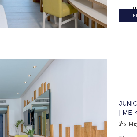
Π
Κ
JUNI
| ΜΕ
Μέχ