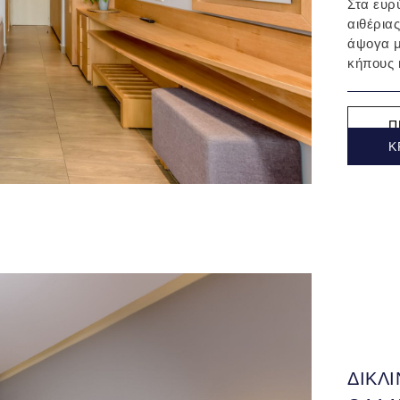
Στα ευρ
αιθέρια
άψογα μ
κήπους κ
Π
Κ
ΔΙΚΛ