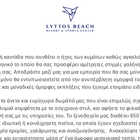
 καντάδα που συνθέτει ο ήχος των κυμάτων καθώς αγκαλιά
ηνικό το οποίο θα σας προσφέρει αμέτρητες στιγμές γαλήν
σας. Αποδράστε μαζί μας για μια εμπειρία που θα σας μείνε
 μόνο θα εντυπωσιαστείτε από την ανυπέρβλητη ομορφιά το
 και μοναδικές όμορφες εκπλήξεις που έχουμε ετοιμάσει ειδι
τα άνετα και ευρύχωρα δωμάτιά μας που είναι επιμελώς σ
ίνιμαλ κομψότητα με το σύγχρονο στυλ, και αφήστε το φιλι
ή σας με τις υπηρεσίες του. Το ξενοδοχείο μας διαθέτει 6
ε ιδιωτική ή κοινόχρηστη πισίνα, τα οποία έχουν σχεδιαστε
ιρία ηρεμίας, χαλάρωσης και αναζωογόνησης. Ανακαλύψτε τ
 και ευχαρίστησης μέσα σ’ ένα όμορφο μεσογειακό τοπίο, π