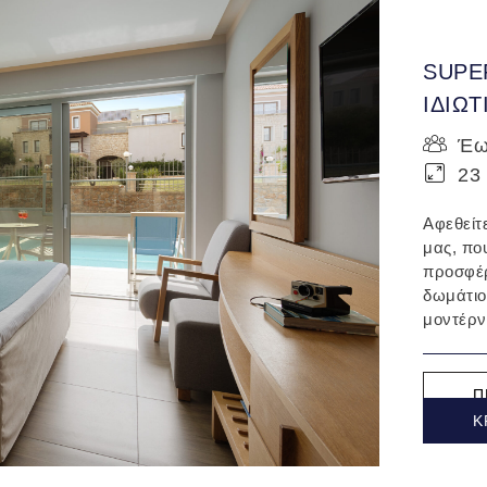
SUPE
ΙΔΙΩΤ
Έως
23 
Αφεθείτ
μας, πο
προσφέρ
δωμάτιο
μοντέρνο
Π
Κ