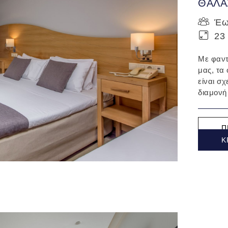
ΘΑΛΑ
Έως
23 
Με φαντ
μας, τα
είναι σ
διαμονή
Π
Κ