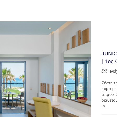
JUNI
| 1ο
Μέχ
Ζήστε τ
κύμα με
μπροστά
διαθέτο
in...