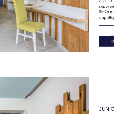
Ζήστε τ
ευρύχωρ
διπλό κ
παράθυρ
Π
Κ
JUNI