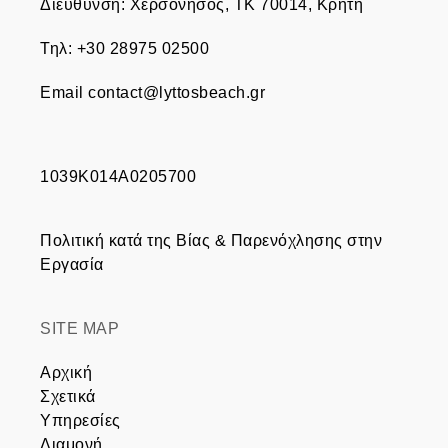
Διεύθυνση
:
Χερσόνησος, TK 70014, Κρήτη
Τηλ
:
+30 28975 02500
Email
contact@lyttosbeach.gr
1039Κ014Α0205700
Πολιτική κατά της Βίας & Παρενόχλησης στην
Εργασία
SITE MAP
Αρχική
Σχετικά
Υπηρεσίες
Διαμονή